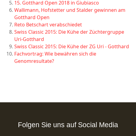
15. Gotthard Open 2018 in Giubiasco
Wallimann, Hofstetter und Stalder gewinnen am
Gotthard Open
Reto Betschart verabschiedet
Swiss Classic 2015: Die Kühe der Züchtergruppe
Uri-Gotthard
Swiss Classic 2015: Die Kühe der ZG Uri - Gotthard
Fachvortrag: Wie bewähren sich die
Genomresultate?
Folgen Sie uns auf Social Media