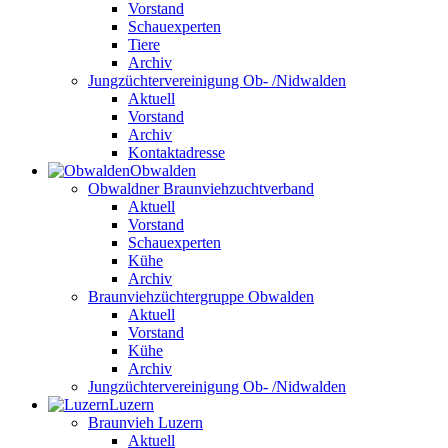
Vorstand
Schauexperten
Tiere
Archiv
Jungzüchtervereinigung Ob- /Nidwalden
Aktuell
Vorstand
Archiv
Kontaktadresse
Obwalden
Obwaldner Braunviehzuchtverband
Aktuell
Vorstand
Schauexperten
Kühe
Archiv
Braunviehzüchtergruppe Obwalden
Aktuell
Vorstand
Kühe
Archiv
Jungzüchtervereinigung Ob- /Nidwalden
Luzern
Braunvieh Luzern
Aktuell