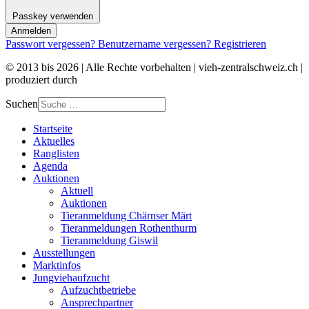
Passkey verwenden
Anmelden
Passwort vergessen?
Benutzername vergessen?
Registrieren
© 2013 bis 2026 | Alle Rechte vorbehalten | vieh-zentralschweiz.ch |
produziert durch
web2use.ch
Suchen
Startseite
Aktuelles
Ranglisten
Agenda
Auktionen
Aktuell
Auktionen
Tieranmeldung Chärnser Märt
Tieranmeldungen Rothenthurm
Tieranmeldung Giswil
Ausstellungen
Marktinfos
Jungviehaufzucht
Aufzuchtbetriebe
Ansprechpartner