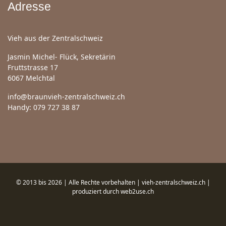
Adresse
Vieh aus der Zentralschweiz
Jasmin Michel- Flück, Sekretärin
Fruttstrasse 17
6067 Melchtal
info@braunvieh-zentralschweiz.ch
Handy: 079 727 38 87
© 2013 bis 2026 | Alle Rechte vorbehalten | vieh-zentralschweiz.ch |
produziert durch
web2use.ch